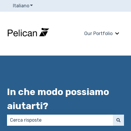
Italiano
Mostra sottomenu per le traduzioni
Our Portfolio
Mostra
In che modo possiamo
aiutarti?
Non sono presenti suggerimenti perché il campo di 