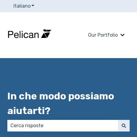
Italiano
Mostra sottomenu per le traduzioni
Our Portfolio
Mostra
In che modo possiamo
aiutarti?
Non sono presenti suggerimenti perché il campo di 