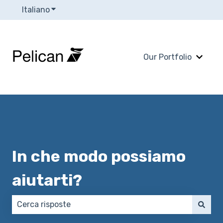
Italiano
Mostra sottomenu per le traduzioni
Our Portfolio
Mostra
In che modo possiamo
aiutarti?
Non sono presenti suggerimenti perché il campo di 