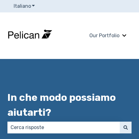
Italiano
Mostra sottomenu per le traduzioni
Our Portfolio
Mostra
In che modo possiamo
aiutarti?
Non sono presenti suggerimenti perché il campo di 