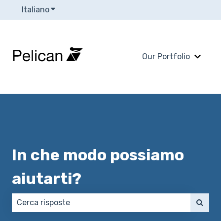
Italiano
Mostra sottomenu per le traduzioni
Our Portfolio
Mostra
In che modo possiamo
aiutarti?
Non sono presenti suggerimenti perché il campo di 