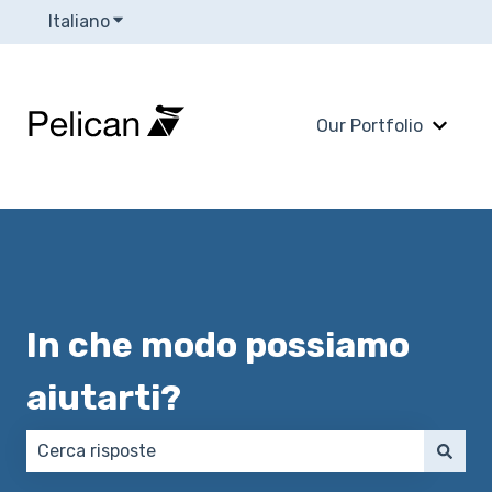
Italiano
Mostra sottomenu per le traduzioni
Our Portfolio
Mostra
In che modo possiamo
aiutarti?
Non sono presenti suggerimenti perché il campo di 