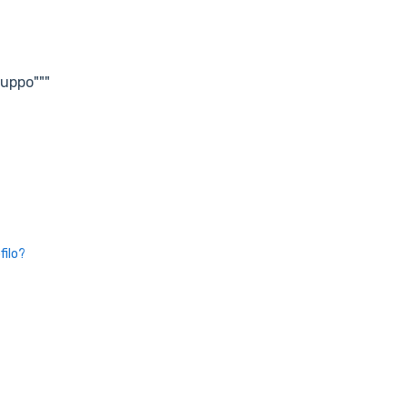
ruppo"""
filo?