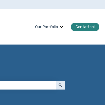
Our Portfolio
Contattaci
Mostra sottomenu per Ou