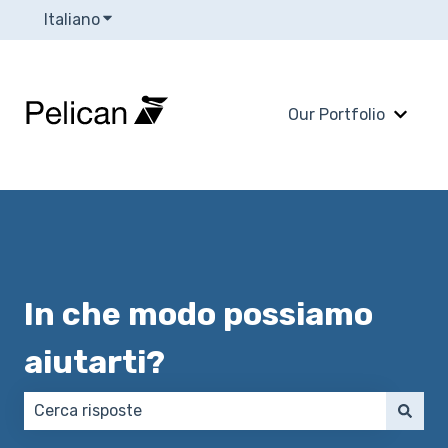
Italiano
Mostra sottomenu per le traduzioni
Our Portfolio
Mostra
In che modo possiamo
aiutarti?
Non sono presenti suggerimenti perché il campo di 