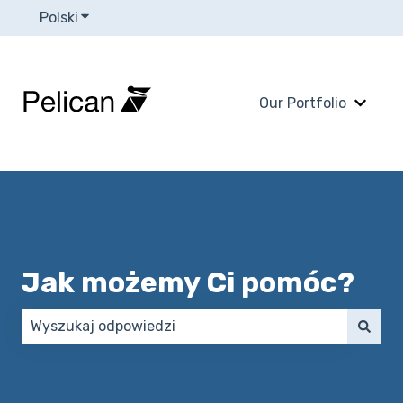
Polski
Pokaż podmenu do tłumaczenia
Our Portfolio
Pokaż
Jak możemy Ci pomóc?
Brak sugerowanych wyników, ponieważ pole wyszuk