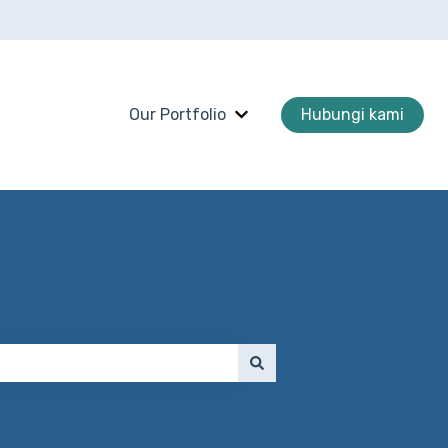
Our Portfolio
Hubungi kami
Tampilkan submenu untuk O