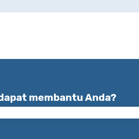
han
 dapat membantu Anda?
encarian kosong.