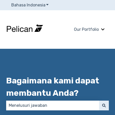
Bahasa Indonesia
Tampilkan submenu untuk terjema
Our Portfolio
Tampi
Bagaimana kami dapat
membantu Anda?
Tidak ada saran karena bidang pencarian kosong.