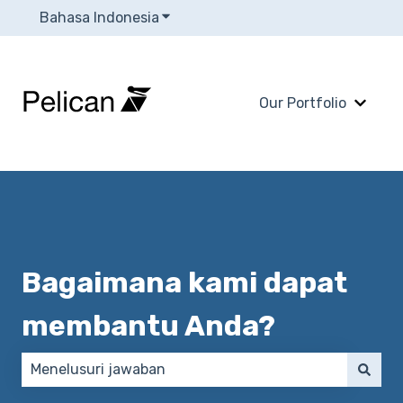
Bahasa Indonesia
Tampilkan submenu untuk terjema
Our Portfolio
Tampi
Bagaimana kami dapat
membantu Anda?
Tidak ada saran karena bidang pencarian kosong.