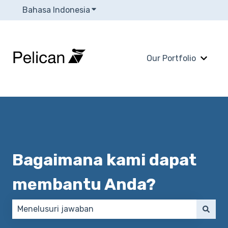
Bahasa Indonesia
Tampilkan submenu untuk terjema
Our Portfolio
Tampi
Bagaimana kami dapat
membantu Anda?
Tidak ada saran karena bidang pencarian kosong.