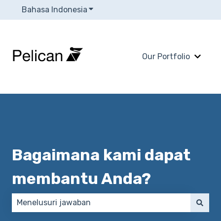
Bahasa Indonesia
Tampilkan submenu untuk terjema
Our Portfolio
Tampi
Bagaimana kami dapat
membantu Anda?
Tidak ada saran karena bidang pencarian kosong.