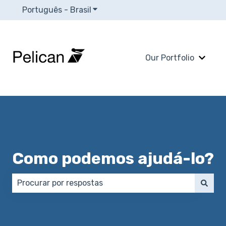
Português - Brasil
Mostrar submenu para traduções
Our Portfolio
Mostra
Como podemos ajudá-lo?
Não há sugestões porque o campo de pesquisa está