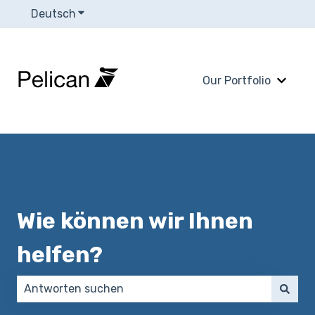
Deutsch
Untermenü für Übersetzungen anzeigen
Our Portfolio
Unter
Wie können wir Ihnen
helfen?
Es gibt keine Vorschläge, da das Suchfeld leer ist.