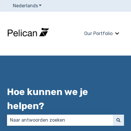
Nederlands
Submenu tonen voor vertalingen
Our Portfolio
Subme
Hoe kunnen we je
helpen?
Er zijn geen suggesties want het zoekveld is leeg.