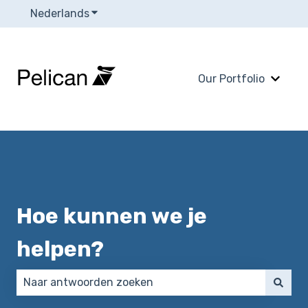
Nederlands
Submenu tonen voor vertalingen
Our Portfolio
Subme
Hoe kunnen we je
helpen?
Er zijn geen suggesties want het zoekveld is leeg.