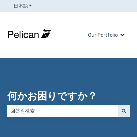
日本語
翻訳のサブメニューを表示
Our Portfolio
Our 
何かお困りですか？
検索フィールドが空なので、候補はありません。