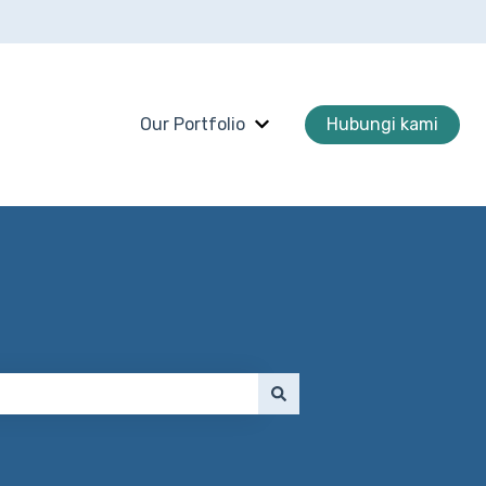
Our Portfolio
Hubungi kami
Tampilkan submenu untuk O