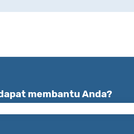
han
 dapat membantu Anda?
encarian kosong.