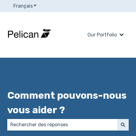
Français
Afficher le sous-menu pour les traductions
Our Portfolio
Affich
Comment pouvons-nous
vous aider ?
Il n'y a aucune suggestion car le champ de recherch