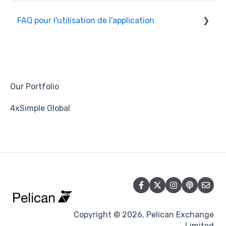
FAQ pour l'utilisation de l'application
Copier
Groupes
Paramètres du compte
Our Portfolio
Signal/mentor/stratégie
4xSimple Global
Courtier
Échanger
Suivre/Abonnés
Retour/Bénéfice
Tirage maximum/risque
Copyright © 2026, Pelican Exchange
Limited