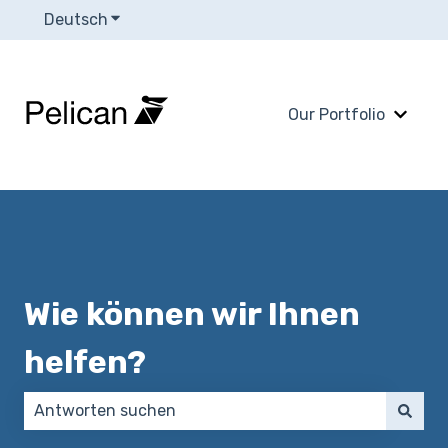
Deutsch
Untermenü für Übersetzungen anzeigen
Our Portfolio
Unter
Wie können wir Ihnen
helfen?
Es gibt keine Vorschläge, da das Suchfeld leer ist.