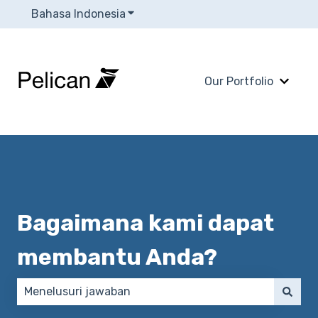
Bahasa Indonesia
Tampilkan submenu untuk terjema
Our Portfolio
Tampi
Bagaimana kami dapat
membantu Anda?
Tidak ada saran karena bidang pencarian kosong.