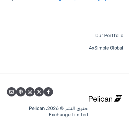
نسخ
مجموعات
إعدادت الحساب
Our Portfolio
إشارة / موجّه / إستراتيجية
4xSimple Global
وسيط
تجارة
المتابعون / المتابعون
العائد / الربح
ماكس السحب / المخاطرة
حقوق النشر © 2026، Pelican
Exchange Limited
تأثير