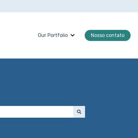
Our Portfolio
Nosso contato
Mostrar submenu para Our P