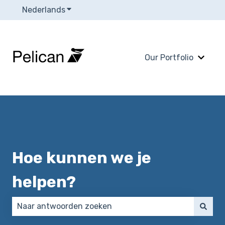
Nederlands
Submenu tonen voor vertalingen
Our Portfolio
Subme
Hoe kunnen we je
helpen?
Er zijn geen suggesties want het zoekveld is leeg.