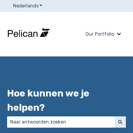
Nederlands
Submenu tonen voor vertalingen
Our Portfolio
Subme
Hoe kunnen we je
helpen?
Er zijn geen suggesties want het zoekveld is leeg.