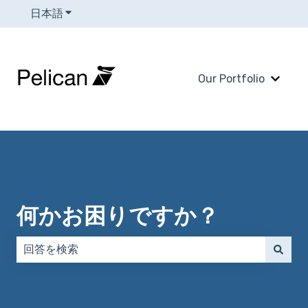
日本語
翻訳のサブメニューを表示
Our Portfolio
Our 
何かお困りですか？
検索フィールドが空なので、候補はありません。