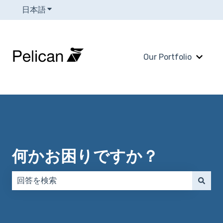
日本語
翻訳のサブメニューを表示
Our Portfolio
Our 
何かお困りですか？
検索フィールドが空なので、候補はありません。