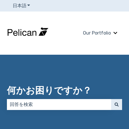
日本語
翻訳のサブメニューを表示
Our Portfolio
Our 
何かお困りですか？
検索フィールドが空なので、候補はありません。