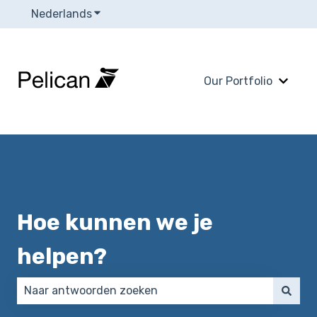
Nederlands
Submenu tonen voor vertalingen
Our Portfolio
Subme
Hoe kunnen we je
helpen?
Er zijn geen suggesties want het zoekveld is leeg.