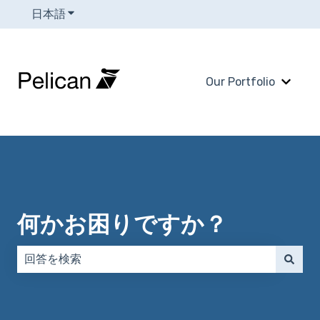
日本語
翻訳のサブメニューを表示
Our Portfolio
Our 
何かお困りですか？
検索フィールドが空なので、候補はありません。