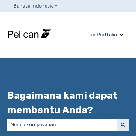
Bahasa Indonesia
Tampilkan submenu untuk terjema
Our Portfolio
Tampi
Bagaimana kami dapat
membantu Anda?
Tidak ada saran karena bidang pencarian kosong.