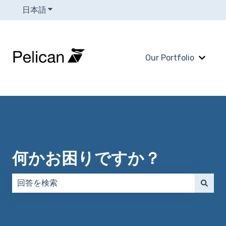
日本語
翻訳のサブメニューを表示
Our Portfolio
Our 
何かお困りですか？
検索フィールドが空なので、候補はありません。