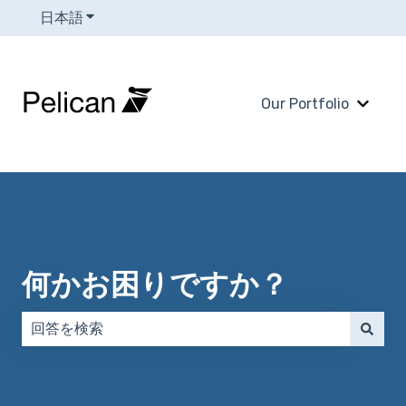
日本語
翻訳のサブメニューを表示
Our Portfolio
Our 
何かお困りですか？
検索フィールドが空なので、候補はありません。