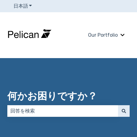
日本語
翻訳のサブメニューを表示
Our Portfolio
Our 
何かお困りですか？
検索フィールドが空なので、候補はありません。