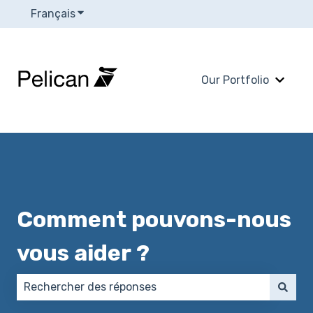
Français
Afficher le sous-menu pour les traductions
Our Portfolio
Affich
Comment pouvons-nous
vous aider ?
Il n'y a aucune suggestion car le champ de recherch