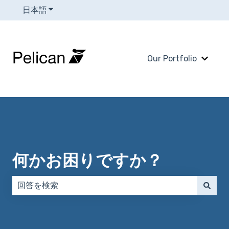
日本語
翻訳のサブメニューを表示
Our Portfolio
Our 
何かお困りですか？
検索フィールドが空なので、候補はありません。