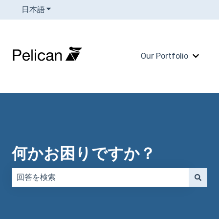
日本語
翻訳のサブメニューを表示
Our Portfolio
Our 
何かお困りですか？
検索フィールドが空なので、候補はありません。