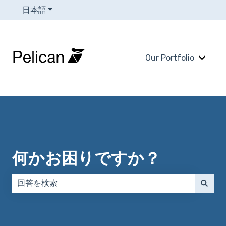
日本語
翻訳のサブメニューを表示
Our Portfolio
Our 
何かお困りですか？
検索フィールドが空なので、候補はありません。