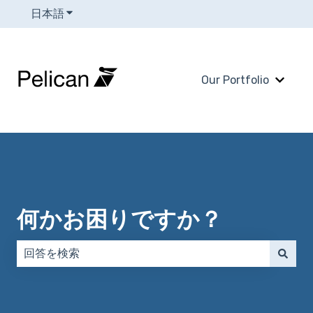
日本語
翻訳のサブメニューを表示
Our Portfolio
Our 
何かお困りですか？
検索フィールドが空なので、候補はありません。