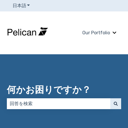
日本語
翻訳のサブメニューを表示
Our Portfolio
Our 
何かお困りですか？
検索フィールドが空なので、候補はありません。