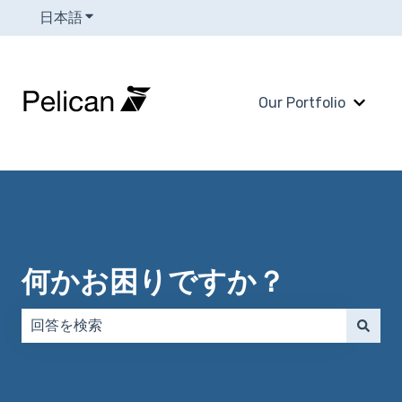
日本語
翻訳のサブメニューを表示
Our Portfolio
Our 
何かお困りですか？
検索フィールドが空なので、候補はありません。