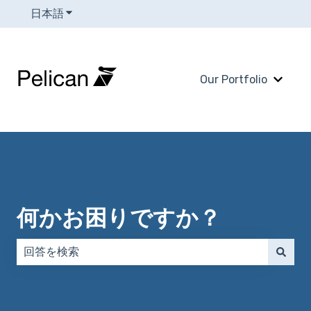
日本語
翻訳のサブメニューを表示
Our Portfolio
Our 
何かお困りですか？
検索フィールドが空なので、候補はありません。