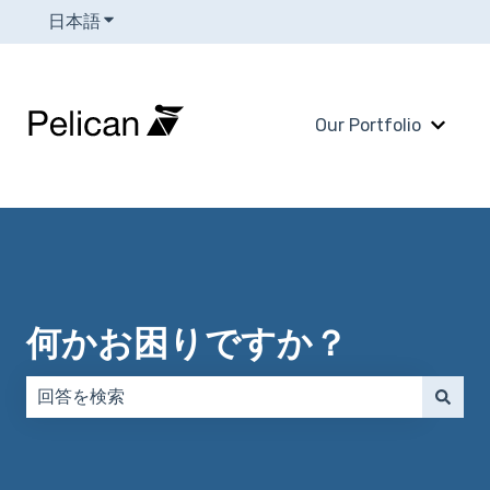
日本語
翻訳のサブメニューを表示
Our Portfolio
Our 
何かお困りですか？
検索フィールドが空なので、候補はありません。