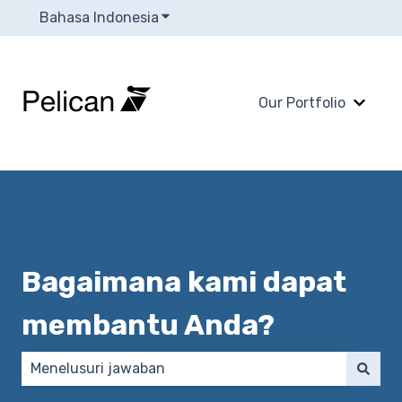
Bahasa Indonesia
Tampilkan submenu untuk terjema
Our Portfolio
Tampi
Bagaimana kami dapat
membantu Anda?
Tidak ada saran karena bidang pencarian kosong.