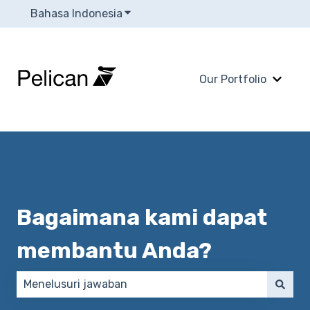
Bahasa Indonesia
Tampilkan submenu untuk terjema
Our Portfolio
Tampi
Bagaimana kami dapat
membantu Anda?
Tidak ada saran karena bidang pencarian kosong.