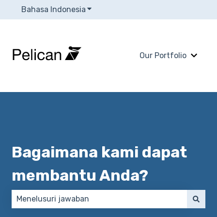
Bahasa Indonesia
Tampilkan submenu untuk terjema
Our Portfolio
Tampi
Bagaimana kami dapat
membantu Anda?
Tidak ada saran karena bidang pencarian kosong.