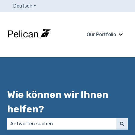
Deutsch
Untermenü für Übersetzungen anzeigen
Our Portfolio
Unter
Wie können wir Ihnen
helfen?
Es gibt keine Vorschläge, da das Suchfeld leer ist.